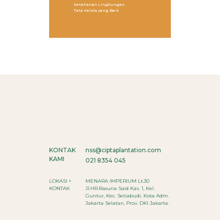
Ketahanan Lingkungan
Tata Kelola yang Baik
KONTAK
nss@ciptaplantation.com
KAMI
021 8354 045
LOKASI +
MENARA IMPERIUM Lt.30
KONTAK
Jl.HR.Rasuna Said Kav. 1, Kel.
Guntur, Kec. Setiabudi, Kota Adm.
Jakarta Selatan, Prov. DKI Jakarta.